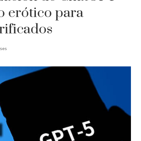
o erótico para
rificados
ses