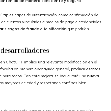
 contenido de manera consciente y segura
.
múltiples capas de autenticación, como confirmación de
n de cuentas vinculadas a medios de pago o credenciales
ar riesgos de fraude o falsificación
que podrían
 desarrolladores
al en ChatGPT implica una relevante modificación en el
focaba en proporcionar ayuda general, producir escritos
a para todos. Con esta mejora, se inaugurará una
nueva
nas mayores de edad y respetando confines bien
s de contenido, esta iniciativa conlleva nuevas vías.