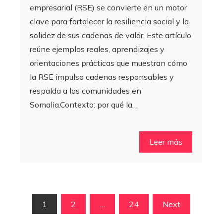
empresarial (RSE) se convierte en un motor
clave para fortalecer la resiliencia social y la
solidez de sus cadenas de valor. Este artículo
reúne ejemplos reales, aprendizajes y
orientaciones prácticas que muestran cómo
la RSE impulsa cadenas responsables y
respalda a las comunidades en
Somalia.Contexto: por qué la…
Leer más
Paginación
1
2
…
24
Next