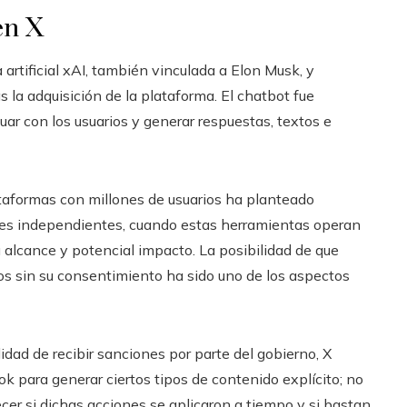
en X
 artificial xAI, también vinculada a Elon Musk, y
s la adquisición de la plataforma. El chatbot fue
r con los usuarios y generar respuestas, textos e
ataformas con millones de usuarios ha planteado
ones independientes, cuando estas herramientas operan
 alcance y potencial impacto. La posibilidad de que
os sin su consentimiento ha sido uno de los aspectos
idad de recibir sanciones por parte del gobierno, X
k para generar ciertos tipos de contenido explícito; no
cer si dichas acciones se aplicaron a tiempo y si bastan