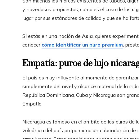
Son muchas las marcas existentes de tabaco, algun
y novedosas propuestas, como es el caso de los
ci
lugar por sus estándares de calidad y que se ha fo
Si estás en una nación de
Asia
, quieres experiment
conocer
cómo identificar un puro premium
, prest
Empatía: puros de lujo nicara
El país es muy influyente al momento de garantizar 
simplemente del nivel y alcance material de la indus
República Dominicana, Cuba y Nicaragua son grandes
Empatía.
Nicaragua es famoso en el ámbito de los puros de luj
volcánica del país proporciona una abundancia de n
otros lugares. Estas condiciones excepcionales res