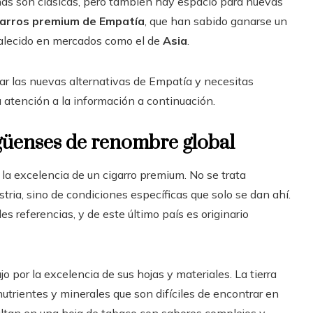
as son clásicas, pero también hay espacio para nuevas
garros premium de Empatía
, que han sabido ganarse un
rtalecido en mercados como el de
Asia
.
ar las nuevas alternativas de Empatía y necesitas
a atención a la información a continuación.
güenses de renombre global
la excelencia de un cigarro premium. No se trata
tria, sino de condiciones específicas que solo se dan ahí.
 referencias, y de este último país es originario
o por la excelencia de sus hojas y materiales. La tierra
utrientes y minerales que son difíciles de encontrar en
ultan en una hoja de tabaco con sabores complejos y